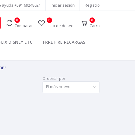
e ayuda
+591 69248621
Iniciar sesión
Registro
0
0
0
Comparar
Lista de deseos
Carro
LIX DISNEY ETC
FRRE FIRE RECARGAS
OP"
Ordenar por
El más nuevo