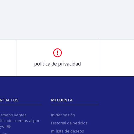
política de privacidad
NTACTOS
MI CUENTA
atsapp ventas
Iniciar sesión
ificado cuentas al por
Historial de pedidos
yor 🟢
mi lista de deseos