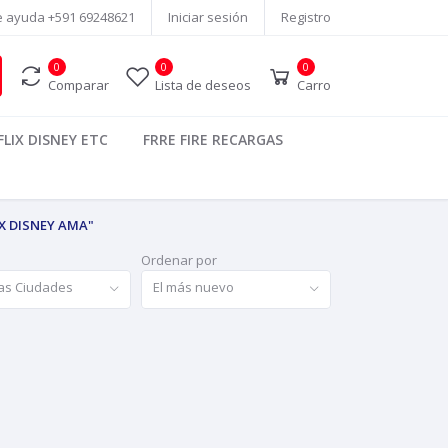
e ayuda
+591 69248621
Iniciar sesión
Registro
0
0
0
Comparar
Lista de deseos
Carro
LIX DISNEY ETC
FRRE FIRE RECARGAS
X DISNEY AMA"
Ordenar por
as Ciudades
El más nuevo