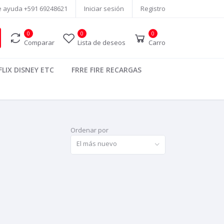
e ayuda
+591 69248621
Iniciar sesión
Registro
0
0
0
Comparar
Lista de deseos
Carro
LIX DISNEY ETC
FRRE FIRE RECARGAS
Ordenar por
El más nuevo