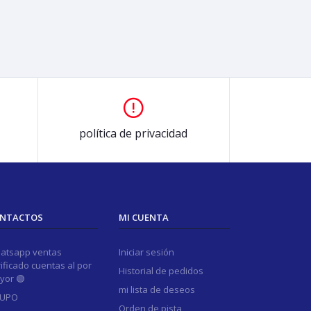
política de privacidad
NTACTOS
MI CUENTA
atsapp ventas
Iniciar sesión
ificado cuentas al por
Historial de pedidos
yor 🟢
mi lista de deseos
UPO
Orden de pista