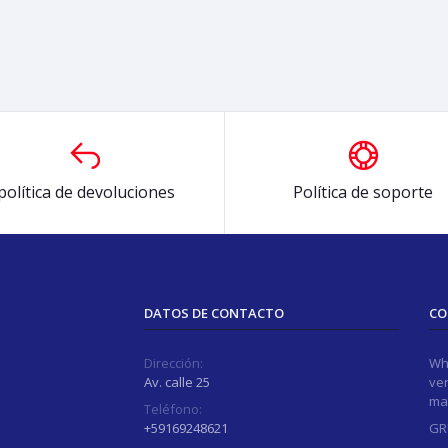
política de devoluciones
Política de soporte
DATOS DE CONTACTO
CO
Dirección:
Wh
Av. calle 25
ver
ma
Teléfono:
+59169248621
GR