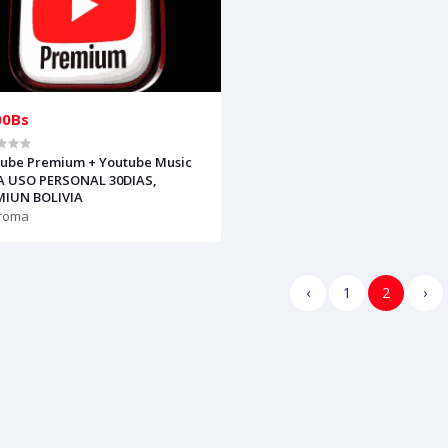
00Bs
ube Premium + Youtube Music
A USO PERSONAL 30DIAS,
MIUN BOLIVIA
roma
‹
1
2
›