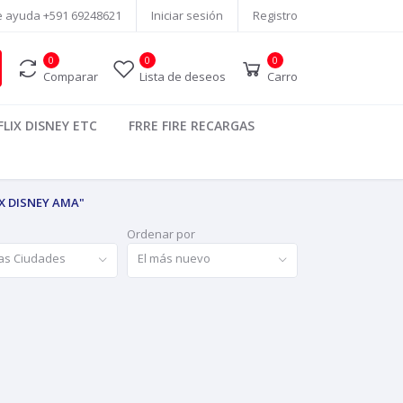
e ayuda
+591 69248621
Iniciar sesión
Registro
0
0
0
Comparar
Lista de deseos
Carro
LIX DISNEY ETC
FRRE FIRE RECARGAS
X DISNEY AMA"
Ordenar por
as Ciudades
El más nuevo