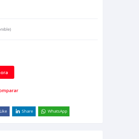
nible)
ora
comparar
Like
Share
WhatsApp