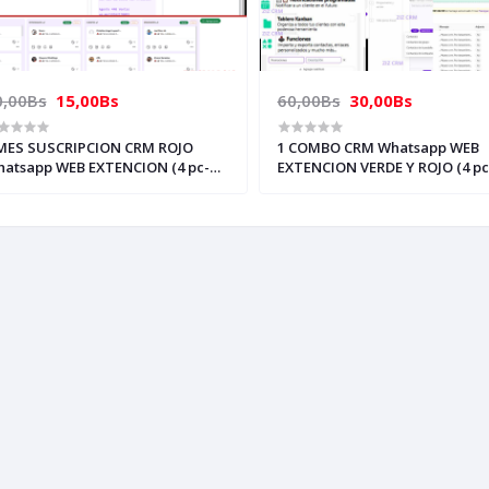
0,00Bs
15,00Bs
60,00Bs
30,00Bs
RIPCION CRM ROJO
1 COMBO CRM Whatsapp WEB
atsapp WEB EXTENCION (4 pc-
EXTENCION VERDE Y ROJO (4 pc
mputadora-laptop) solo con un
computadora-laptop) solo con
mero funciona
numero funciona