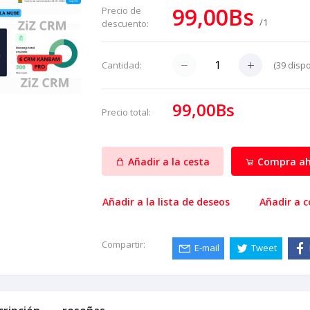
99,00Bs
Precio de
/1
descuento:
(
39
dispo
Cantidad:
99,00Bs
Precio total:
Añadir a la cesta
Compra ah
Añadir a la lista de deseos
Añadir a 
Compartir:
E-mail
Tweet