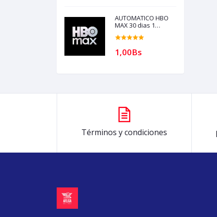
con creditos puede
comprar, ) para
soporte escribir al
AUTOMATICO HBO
whatsapp Historial,
MAX 30 dias 1
dispositivo para
revender (para
compras solo con
1,00Bs
creditos)
Términos y condiciones