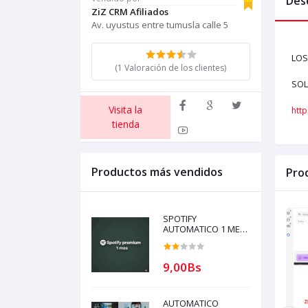
Des
ZiZ CRM Afiliados
Av. uyustus entre tumusla calle 5
LOS
(1 Valoración de los clientes)
SOL
Visita la
http
tienda
Productos más vendidos
Pro
SPOTIFY
AUTOMATICO 1 MES
PARA REVENDER con
garantía (compra
solo si tienes
9,00Bs
creditos)
AUTOMATICO