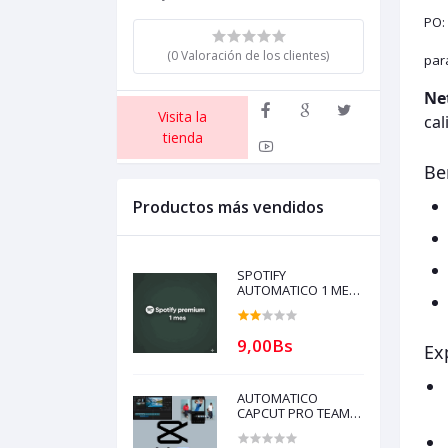
PO:
(0 Valoración de los clientes)
par
Ne
Visita la
cal
tienda
Be
Productos más vendidos
SPOTIFY
AUTOMATICO 1 MES
PARA REVENDER con
garantía (compra
solo si tienes
9,00Bs
Ex
creditos)
AUTOMATICO
CAPCUT PRO TEAM 1
dispositivo 30 DIAS
PARA