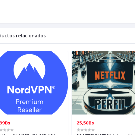
ductos relacionados
,99Bs
25,50Bs