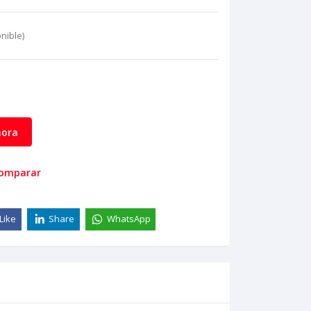
nible)
ora
comparar
Like
Share
WhatsApp