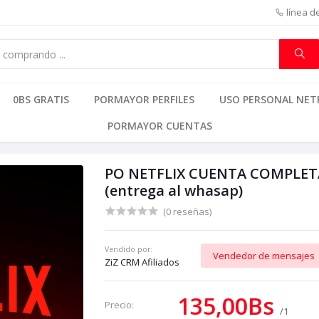
línea d
0BS GRATIS
PORMAYOR PERFILES
USO PERSONAL NETF
PORMAYOR CUENTAS
PO NETFLIX CUENTA COMPLET
(entrega al whasap)
(0 reseñas)
Vendido por:
Vendedor de mensajes
ZiZ CRM Afiliados
135,00Bs
Precio:
/1