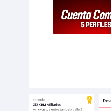
Vendido por
Des
ZiZ CRM Afiliados
Av. uyustus entre tumusla calle 5