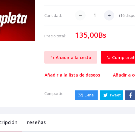
(
16
dispo
Cantidad:
135,00Bs
Precio total:
Añadir a la cesta
Compra ah
Añadir a la lista de deseos
Añadir a 
Compartir:
E-mail
Tweet
cripción
reseñas