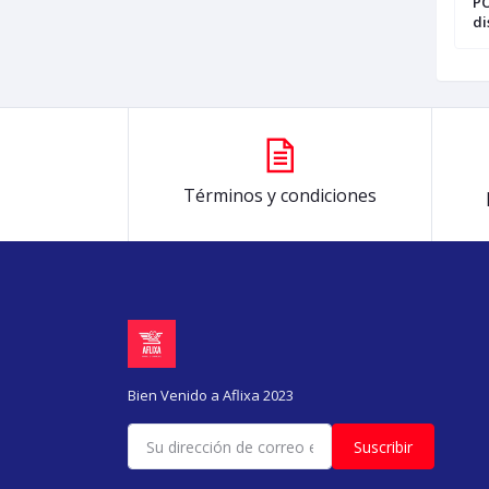
OM PRO 14DIAS
AUTOMATICO CLAUDE AI Plan Pro
PO
30DIAS 1 DISPOSITIVO, ver
di
descripción para iniciar secion
Términos y condiciones
Bien Venido a Aflixa 2023
Suscribir