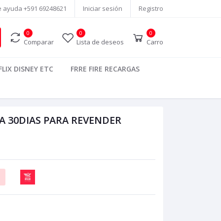
e ayuda
+591 69248621
Iniciar sesión
Registro
0
0
0
Comparar
Lista de deseos
Carro
LIX DISNEY ETC
FRRE FIRE RECARGAS
A 30DIAS PARA REVENDER