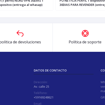
 (1 perfil) NORD VPN 30DIAS 1
PO NETFLIX PERFIL 1 dispositiv
spositvo (entrega al whasap)
30DIAS PARA REVENDER (entre
whasap)
política de devoluciones
Política de soporte
DATOS DE CONTACTO
CO
Dirección:
Wh
Av. calle 25
ver
ma
Teléfono:
+59169248621
GR
Email: