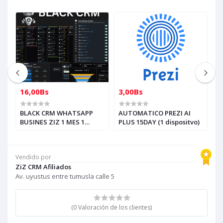
16,00Bs
3,00Bs
5
N
BLACK CRM WHATSAPP
AUTOMATICO PREZI AI
5
BUSINES ZIZ 1 MES 1
PLUS 15DAY (1 dispositvo)
C
a
NUMERO, AUTOMATICO
Z
a
D
Vendido por
ZiZ CRM Afiliados
Av. uyustus entre tumusla calle 5
(0 Valoración de los clientes)