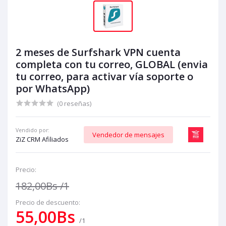
2 meses de Surfshark VPN cuenta
completa con tu correo, GLOBAL (envia
tu correo, para activar vía soporte o
por WhatsApp)
(0 reseñas)
Vendido por:
Vendedor de mensajes
ZiZ CRM Afiliados
Precio:
182,00Bs
/1
Precio de descuento:
55,00Bs
/1