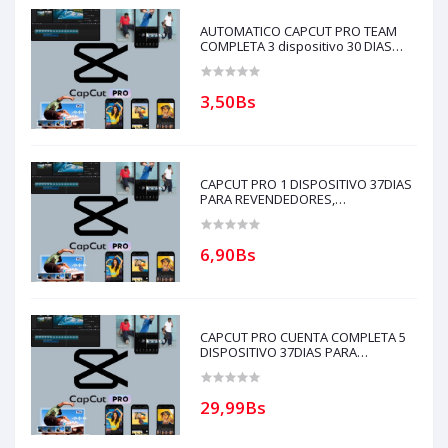
AUTOMATICO CAPCUT PRO TEAM
COMPLETA 3 dispositivo 30 DIAS
PARA REVENDEDORES(solo con
creditos puede comprar)
3,50Bs
CAPCUT PRO 1 DISPOSITIVO 37DIAS
PARA REVENDEDORES,
AUTOMATICO (solo con creditos
puede comprar, ) para soporte
escribir al whatsapp Historial,
6,90Bs
CAPCUT PRO CUENTA COMPLETA 5
DISPOSITIVO 37DIAS PARA
REVENDEDORES, AUTOMATICO
(solo con creditos puede comprar, )
para soporte escribir al whatsapp
29,99Bs
Historial,