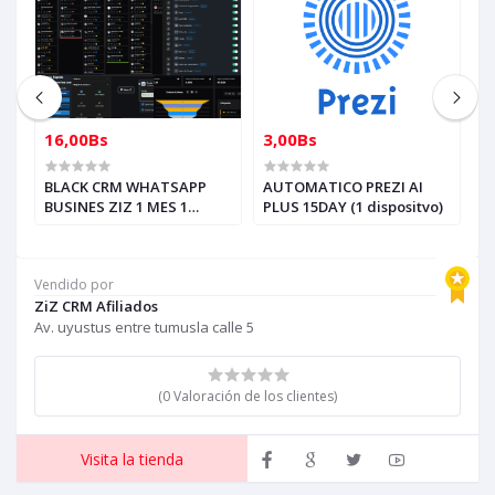
16,00Bs
3,00Bs
5
N
BLACK CRM WHATSAPP
AUTOMATICO PREZI AI
5
BUSINES ZIZ 1 MES 1
PLUS 15DAY (1 dispositvo)
C
a
NUMERO, AUTOMATICO
Z
a
D
Vendido por
ZiZ CRM Afiliados
Av. uyustus entre tumusla calle 5
(0 Valoración de los clientes)
Visita la tienda