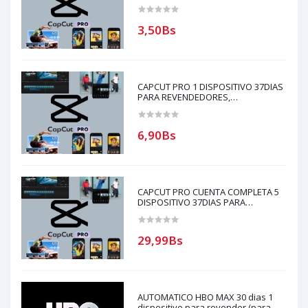
PARA REVENDEDORES(solo con
creditos puede comprar)
3,50Bs
CAPCUT PRO 1 DISPOSITIVO 37DIAS
PARA REVENDEDORES,
AUTOMATICO (solo con creditos
puede comprar, ) para soporte
escribir al whatsapp Historial,
6,90Bs
CAPCUT PRO CUENTA COMPLETA 5
DISPOSITIVO 37DIAS PARA
REVENDEDORES, AUTOMATICO
(solo con creditos puede comprar, )
para soporte escribir al whatsapp
29,99Bs
Historial,
AUTOMATICO HBO MAX 30 dias 1
dispositivo para revender (para