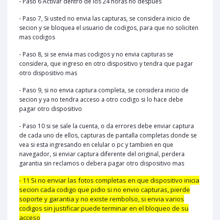
- Paso 6 Activar dentro de los 24 horas no despues
- Paso 7, Si usted no envia las capturas, se considera inicio de
secion y se bloquea el usuario de codigos, para que no soliciten
mas codigos
- Paso 8, si se envia mas codigos y no envia capturas se
considera, que ingreso en otro dispositivo y tendra que pagar
otro dispositivo mas
- Paso 9, si no envia captura completa, se considera inicio de
secion y ya no tendra acceso a otro codigo si lo hace debe
pagar otro dispositivo
- Paso 10 si se sale la cuenta, o da errores debe enviar captura
de cada uno de ellos, capturas de pantalla completas donde se
vea si esta ingresando en celular o pc y tambien en que
navegador, si enviar captura diferente del original, perdera
garantia sin reclamos o debera pagar otro dispositivo mas
- 11 Si no enviar las fotos completas en que dispositivo inicia
secion cada codigo que pidio si no envio capturas, pierde
soporte y garantia y no existe rembolso, si envia varios
codigos sin justificar puede terminar en el bloqueo de su
acceso