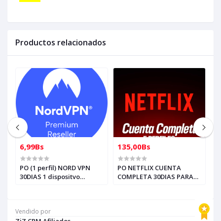
Productos relacionados
6,99Bs
135,00Bs
2
O
PO (1 perfil) NORD VPN
PO NETFLIX CUENTA
P
30DIAS 1 dispositvo
COMPLETA 30DIAS PARA
d
(entrega al whasap)
REVENDER (entrega al
R
whasap)
w
Vendido por
ZiZ CRM Afiliados