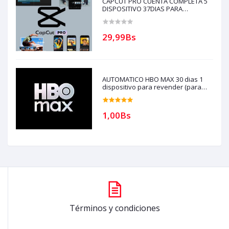
CAPCUT PRO CUENTA COMPLETA 5
DISPOSITIVO 37DIAS PARA
REVENDEDORES, AUTOMATICO
(solo con creditos puede comprar, )
para soporte escribir al whatsapp
29,99Bs
Historial,
AUTOMATICO HBO MAX 30 dias 1
dispositivo para revender (para
compras solo con creditos)
1,00Bs
Términos y condiciones