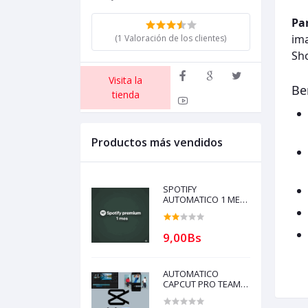
Pa
ima
(1 Valoración de los clientes)
Sho
Visita la
Be
tienda
Productos más vendidos
SPOTIFY
AUTOMATICO 1 MES
PARA REVENDER con
garantía (compra
solo si tienes
9,00Bs
creditos)
AUTOMATICO
CAPCUT PRO TEAM 1
dispositivo 30 DIAS
PARA