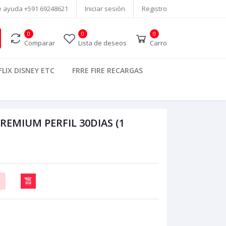
e ayuda
+591 69248621
Iniciar sesión
Registro
0
0
0
Comparar
Lista de deseos
Carro
LIX DISNEY ETC
FRRE FIRE RECARGAS
MIUM PERFIL 30DIAS (1