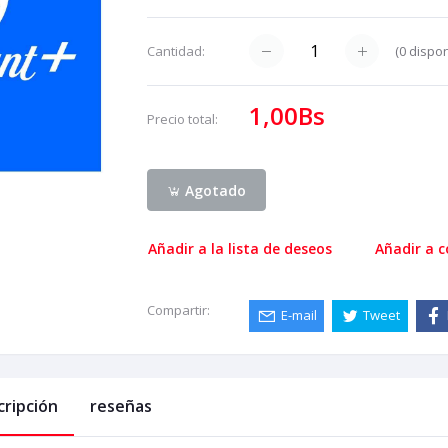
(
0
dispon
Cantidad:
1,00Bs
Precio total:
Agotado
Añadir a la lista de deseos
Añadir a 
Compartir:
E-mail
Tweet
cripción
reseñas