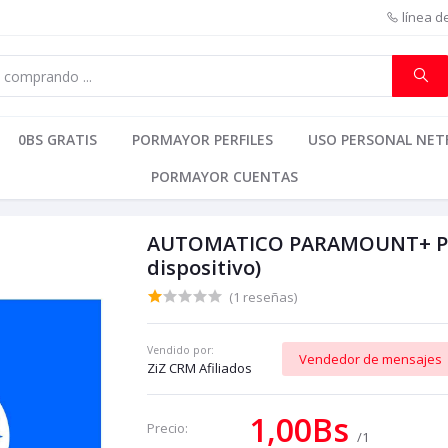
línea d
0BS GRATIS
PORMAYOR PERFILES
USO PERSONAL NETF
PORMAYOR CUENTAS
AUTOMATICO PARAMOUNT+ PRE
dispositivo)
(1 reseñas)
Vendido por:
Vendedor de mensajes
ZiZ CRM Afiliados
1,00Bs
Precio:
/1