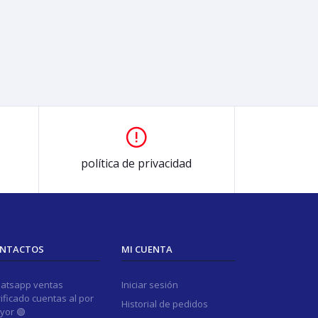
política de privacidad
NTACTOS
MI CUENTA
atsapp ventas
Iniciar sesión
ificado cuentas al por
Historial de pedidos
yor 🟢