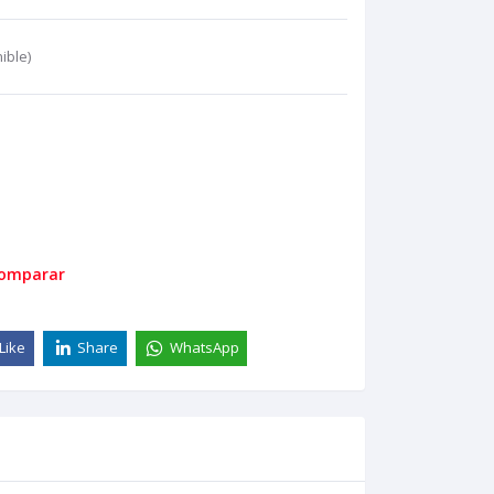
ible)
comparar
Like
Share
WhatsApp