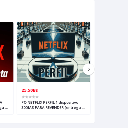
25,50Bs
2,00Bs
A
PO NETFLIX PERFIL 1 dispositivo
PRE ORDEN, APP
ga al
30DIAS PARA REVENDER (entrega al
REVENTA 30DIAS
whasap)
CORREO AL WHA
ENVIAR INVITAC
INDICACIONES