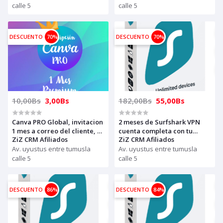
calle 5
calle 5
DESCUENTO
70%
DESCUENTO
70%
10,00Bs
3,00Bs
182,00Bs
55,00Bs
Canva PRO Global, invitacion
2 meses de Surfshark VPN
1 mes a correo del cliente, se
cuenta completa con tu
ZiZ CRM Afiliados
ZiZ CRM Afiliados
puede renovar con otra
correo, GLOBAL (envia tu
invitación
Av. uyustus entre tumusla
correo, para activar vía
Av. uyustus entre tumusla
soporte o por WhatsApp)
calle 5
calle 5
DESCUENTO
86%
DESCUENTO
84%