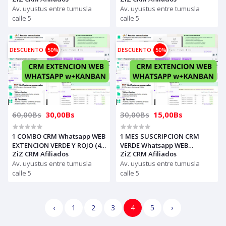
es igual que Spotify
Av. uyustus entre tumusla
computadora-laptop) solo
Av. uyustus entre tumusla
con un numero funciona
calle 5
calle 5
DESCUENTO
50%
DESCUENTO
50%
60,00Bs
30,00Bs
30,00Bs
15,00Bs
1 COMBO CRM Whatsapp WEB
1 MES SUSCRIPCION CRM
EXTENCION VERDE Y ROJO (4
VERDE Whatsapp WEB
ZiZ CRM Afiliados
ZiZ CRM Afiliados
pc-computadora-laptop) solo
EXTENCION (4 pc-
con un numero funciona
Av. uyustus entre tumusla
computadora-laptop) solo
Av. uyustus entre tumusla
con un numero funciona
calle 5
calle 5
‹
1
2
3
4
5
›