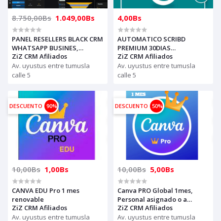
8.750,00Bs
1.049,00Bs
4,00Bs
PANEL RESELLERS BLACK CRM
AUTOMATICO SCRIBD
WHATSAPP BUSINES,
PREMIUM 30DIAS
ZiZ CRM Afiliados
ZiZ CRM Afiliados
LICENCIAS ILIMITADAS
DISPOSITIVO PARA REVENDER
Av. uyustus entre tumusla
(compras solo con creditos)
Av. uyustus entre tumusla
calle 5
calle 5
DESCUENTO
90%
DESCUENTO
50%
10,00Bs
1,00Bs
10,00Bs
5,00Bs
CANVA EDU Pro 1 mes
Canva PRO Global 1mes,
renovable
Personal asignado o a
ZiZ CRM Afiliados
ZiZ CRM Afiliados
correo del cliente, no
Av. uyustus entre tumusla
renovable
Av. uyustus entre tumusla