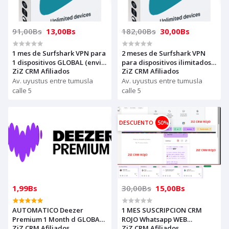
91,00Bs
13,00Bs
182,00Bs
30,00Bs
1 mes de Surfshark VPN para
2 meses de Surfshark VPN
1 dispositivos GLOBAL (envia
para dispositivos ilimitados
ZiZ CRM Afiliados
ZiZ CRM Afiliados
tu código para activar vía
GLOBAL (envia tu código
soporte o por WhatsApp)
Av. uyustus entre tumusla
para activar vía soporte o
Av. uyustus entre tumusla
por WhatsApp)
calle 5
calle 5
DESCUENTO
50%
1,99Bs
30,00Bs
15,00Bs
AUTOMATICO Deezer
1 MES SUSCRIPCION CRM
Premium 1 Month d GLOBAL (
ROJO Whatsapp WEB
ZiZ CRM Afiliados
ZiZ CRM Afiliados
compras solo con creditos) /
EXTENCION (4 pc-